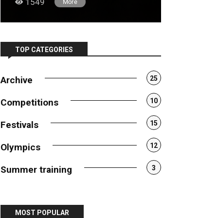
1549
1124
More
TOP CATEGORIES
Archive
25
Competitions
10
Festivals
15
Olympics
12
Summer training
3
MOST POPULAR